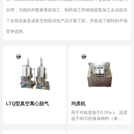
合理，为国内外数家果蔬加工、制药加工和植物提取加工企业提供
了全线设备及成套交钥匙绿色产品方案工程，并形成了独特的市场
竞争优势。
LTQ型真空离心脱气
均质机
用于对粘度低于0.2Pa.s，温度
低于80℃的液体物料（液-...