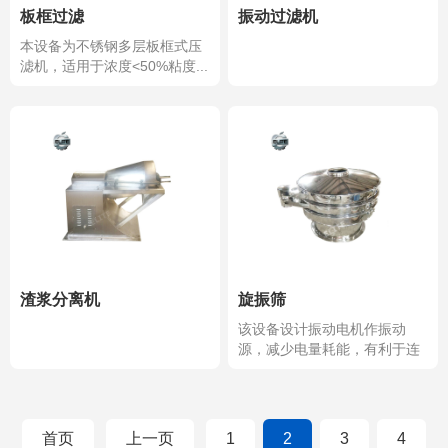
板框过滤
振动过滤机
本设备为不锈钢多层板框式压
滤机，适用于浓度<50%粘度...
渣浆分离机
旋振筛
该设备设计振动电机作振动
源，减少电量耗能，有利于连
续作业;效...
首页
上一页
1
2
3
4